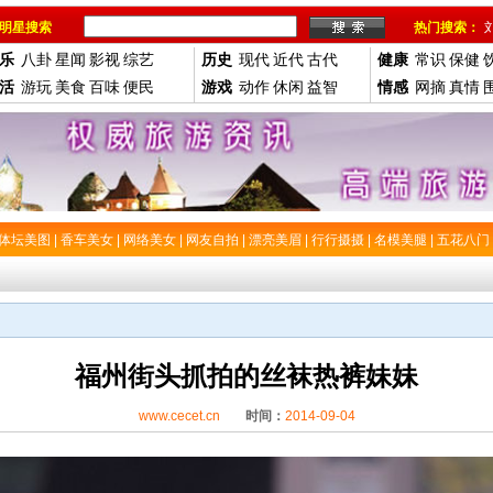
明星搜索
热门搜索：
乐
八卦
星闻
影视
综艺
历史
现代
近代
古代
健康
常识
保健
活
游玩
美食
百味
便民
游戏
动作
休闲
益智
情感
网摘
真情
体坛美图
|
香车美女
|
网络美女
|
网友自拍
|
漂亮美眉
|
行行摄摄
|
名模美腿
|
五花八门
福州街头抓拍的丝袜热裤妹妹
www.cecet.cn
时间：
2014-09-04