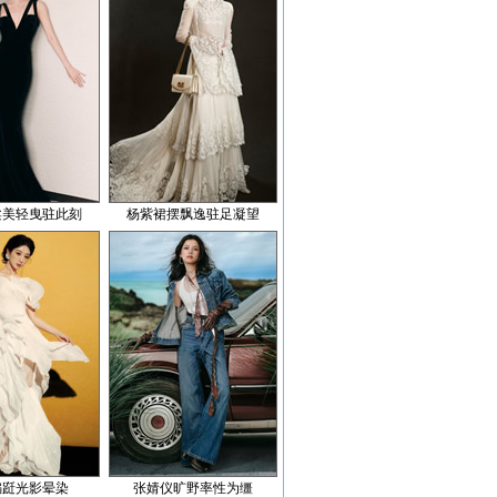
柔美轻曳驻此刻
杨紫裙摆飘逸驻足凝望
蹁跹光影晕染
张婧仪旷野率性为缰