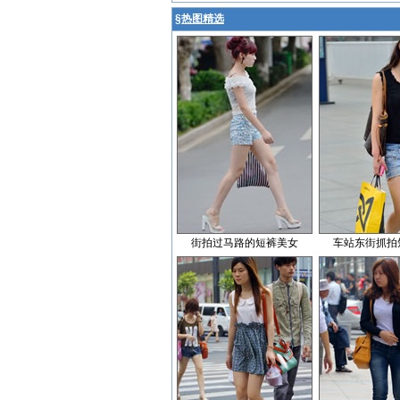
§
热图精选
街拍过马路的短裤美女
车站东街抓拍