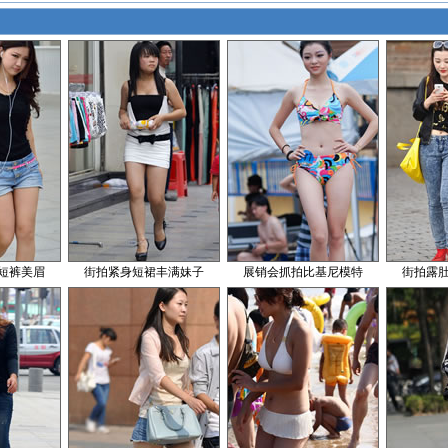
短裤美眉
街拍紧身短裙丰满妹子
展销会抓拍比基尼模特
街拍露