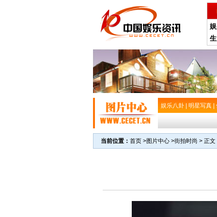
娱
生
娱乐八卦
|
明星写真
|
当前位置：
首页
>
图片中心
>
街拍时尚
> 正文