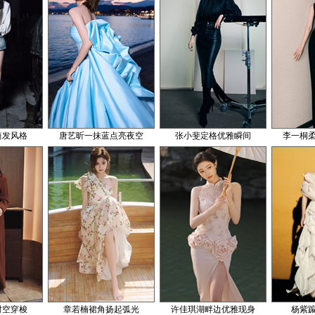
短发风格
唐艺昕一抹蓝点亮夜空
张小斐定格优雅瞬间
李一桐
时空穿梭
章若楠裙角扬起弧光
许佳琪湖畔边优雅现身
杨紫