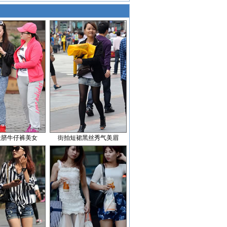
肚脐牛仔裤美女
街拍短裙黑丝秀气美眉