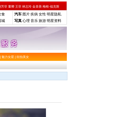
刘芳菲
董卿
王菲
林志玲
金喜善
梅根-福克斯
饮食
汽车
图片
疾病
女性
明星隐私
围城
写真
心理
音乐
旅游
明星资料
|
魅力女星
|
街拍美女