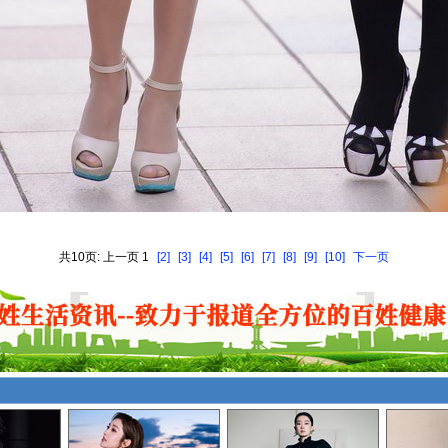
共10页: 上一页 1
[2]
[3]
[4]
[5]
[6]
[7]
[8]
[9]
[10]
下一页