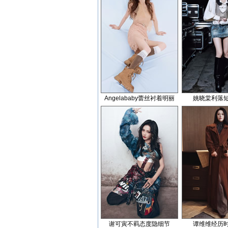
Angelababy蕾丝衬着明丽
姚晓棠利落
谢可寅不羁态度隐细节
谭维维经历