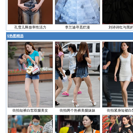
孔雪儿释放率性活力
李兰迪寻觅烂漫
刘诗诗红与黑
§
热图精选
街拍短裤白皙双腿美女
街拍两个热裤美腿妹妹
街拍紧身短裙白