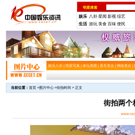
明星搜索
娱乐
八卦
星闻
影视
综艺
生活
游玩
美食
百味
便民
娱乐八卦
|
明星写真
|
体坛美图
|
香车美女
|
网络美女
|
当前位置：
首页
>
图片中心
>
街拍时尚
> 正文
街拍两个
www.cec