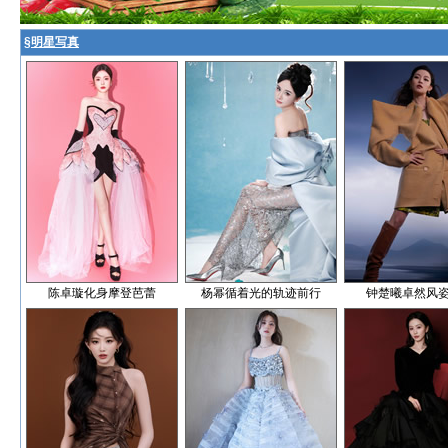
§
明星写真
陈卓璇化身摩登芭蕾
杨幂循着光的轨迹前行
钟楚曦卓然风