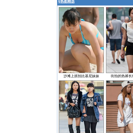
§
热图精选
沙滩上抓拍比基尼妹妹
街拍的热裤长