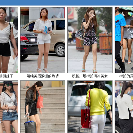
细腿妹子
清纯美眉紧绷的热裤
凯德广场街拍清凉美女
街拍的