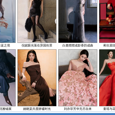
冰蓝之境
倪妮眼光落在异国街景
白鹿熠熠成影香韵成曲
蒋欣眉
优雅铺展
姚晓棠共度静谧时光
刘亦菲芳华无尽自来
童瑶与