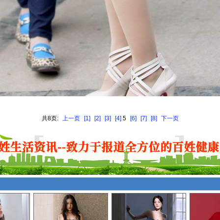
共8页:
上一页
[1]
[2]
[3]
[4]
5
[6]
[7]
[8]
下一页