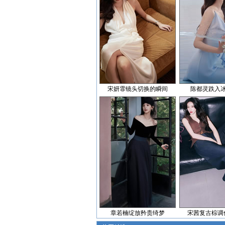
宋妍霏镜头切换的瞬间
陈都灵跌入
章若楠绽放矜贵绮梦
宋茜复古棕调