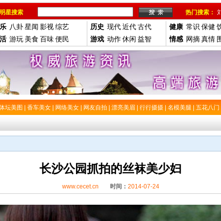
明星搜索
热门搜索：
乐
八卦
星闻
影视
综艺
历史
现代
近代
古代
健康
常识
保健
活
游玩
美食
百味
便民
游戏
动作
休闲
益智
情感
网摘
真情
体坛美图
|
香车美女
|
网络美女
|
网友自拍
|
漂亮美眉
|
行行摄摄
|
名模美腿
|
五花八门
长沙公园抓拍的丝袜美少妇
www.cecet.cn
时间：
2014-07-24