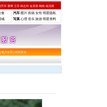
刘芳菲
董卿
王菲
林志玲
金喜善
梅根-福克斯
饮食
汽车
图片
疾病
女性
明星隐私
围城
写真
心理
音乐
旅游
明星资料
|
魅力女星
|
街拍美女