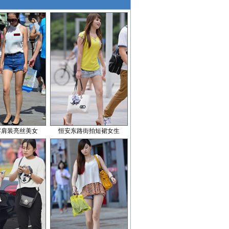
露肩装亮丝美女
恒安东路街拍短裙女生