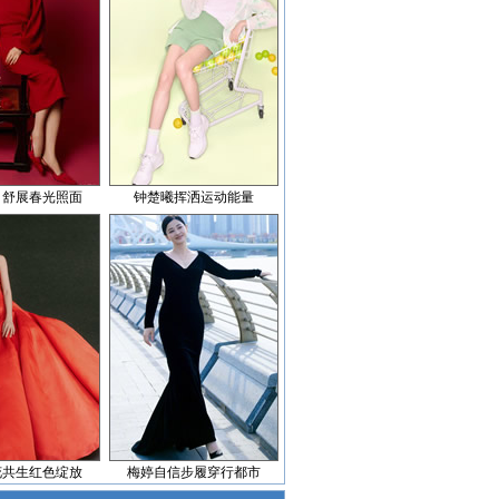
目舒展春光照面
钟楚曦挥洒运动能量
花共生红色绽放
梅婷自信步履穿行都市