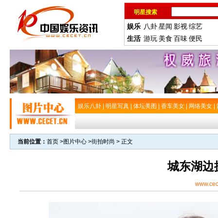
明星搜索
娱乐
八卦
星闻
影视
综艺
生活
游玩
美食
百味
便民
娱乐八卦
|
明星写真
|
体坛美图
|
香车美女
|
网络美女
|
当前位置：
首页
>
图片中心
>
街拍时尚
> 正文
城东湖边
www.cec