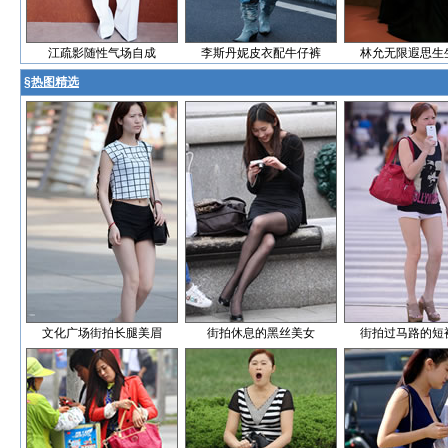
江疏影随性气场自成
李斯丹妮皮衣配牛仔裤
林允无限遐思生
§
热图精选
文化广场街拍长腿美眉
街拍休息的黑丝美女
街拍过马路的短