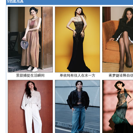
§
明星写真
景甜捕捉生活瞬间
单依纯有佳人在水一方
蒋梦婕诠释自