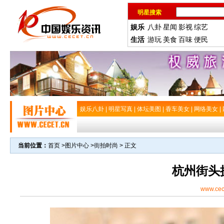
明星搜索
娱乐
八卦
星闻
影视
综艺
生活
游玩
美食
百味
便民
娱乐八卦
|
明星写真
|
体坛美图
|
香车美女
|
网络美女
|
当前位置：
首页
>
图片中心
>
街拍时尚
> 正文
杭州街头
www.cec