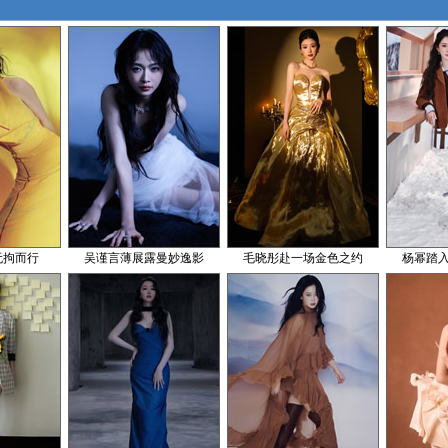
无拘而行
吴谨言薄展露曼妙逸影
毛晓彤赴一场金色之约
杨幂踏