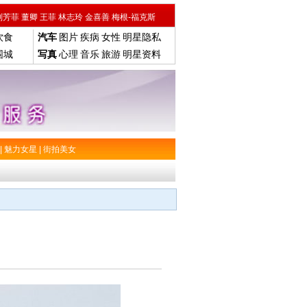
刘芳菲
董卿
王菲
林志玲
金喜善
梅根-福克斯
饮食
汽车
图片
疾病
女性
明星隐私
围城
写真
心理
音乐
旅游
明星资料
|
魅力女星
|
街拍美女