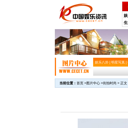
娱
生
娱乐八卦
|
明星写真
|
当前位置：
首页
>
图片中心
>
街拍时尚
> 正文