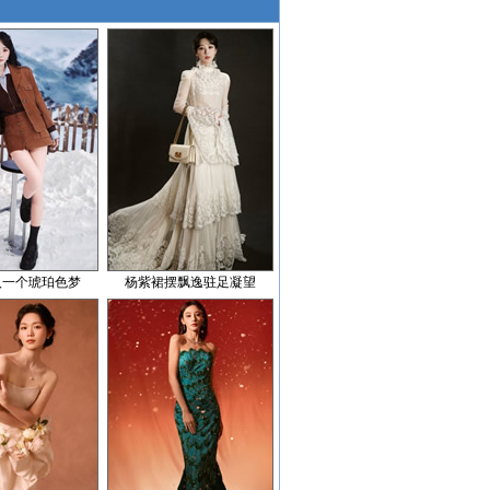
入一个琥珀色梦
杨紫裙摆飘逸驻足凝望