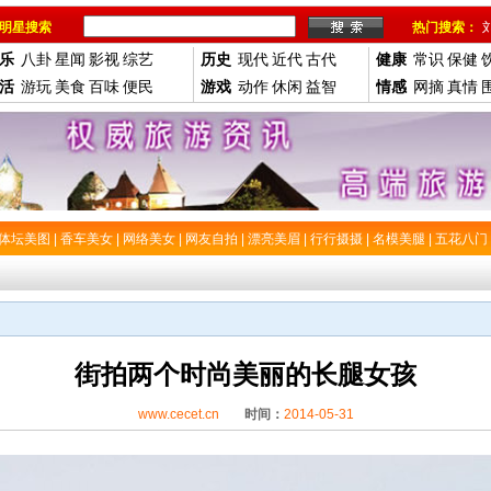
明星搜索
热门搜索：
乐
八卦
星闻
影视
综艺
历史
现代
近代
古代
健康
常识
保健
活
游玩
美食
百味
便民
游戏
动作
休闲
益智
情感
网摘
真情
体坛美图
|
香车美女
|
网络美女
|
网友自拍
|
漂亮美眉
|
行行摄摄
|
名模美腿
|
五花八门
街拍两个时尚美丽的长腿女孩
www.cecet.cn
时间：
2014-05-31