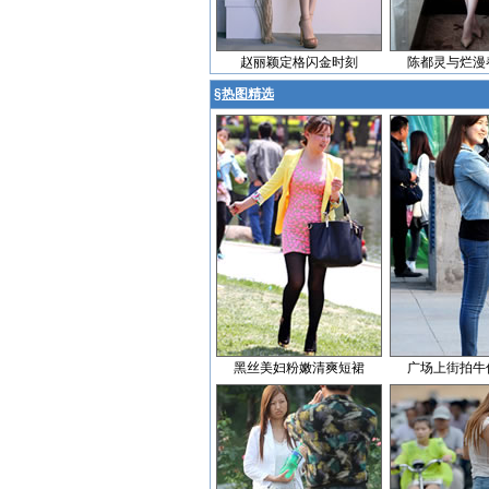
赵丽颖定格闪金时刻
陈都灵与烂漫
§
热图精选
黑丝美妇粉嫩清爽短裙
广场上街拍牛