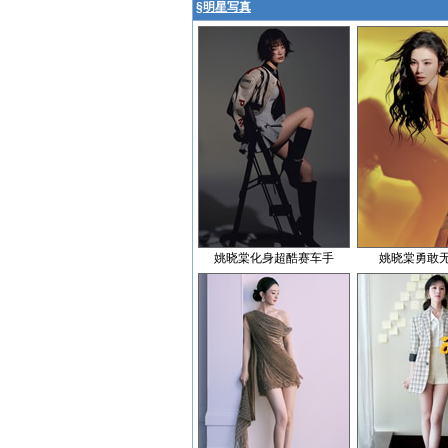
§
明星写真
姚晓棠化身超酷赛车手
姚晓棠勇敢