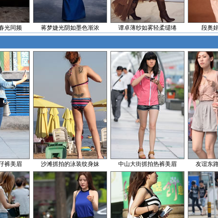
春光同频
蒋梦婕光阴如墨色渐浓
谭卓薄纱如雾轻柔缱绻
段奥
仔裤美眉
沙滩抓拍的泳装纹身妹
中山大街抓拍热裤美眉
友谊东