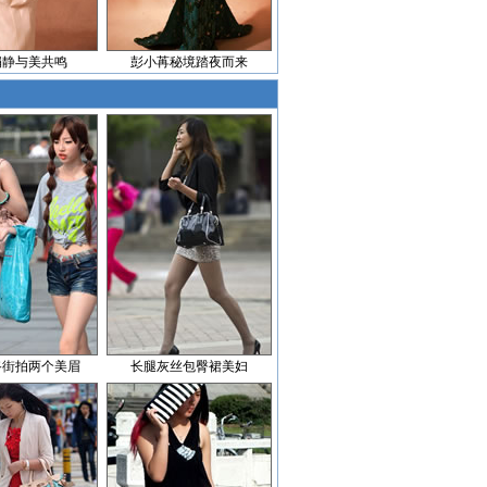
娟静与美共鸣
彭小苒秘境踏夜而来
路街拍两个美眉
长腿灰丝包臀裙美妇