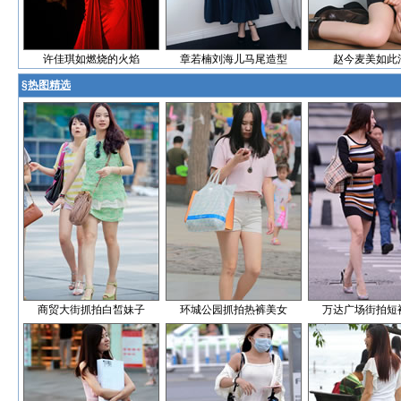
许佳琪如燃烧的火焰
章若楠刘海儿马尾造型
赵今麦美如此
§
热图精选
商贸大街抓拍白皙妹子
环城公园抓拍热裤美女
万达广场街拍短