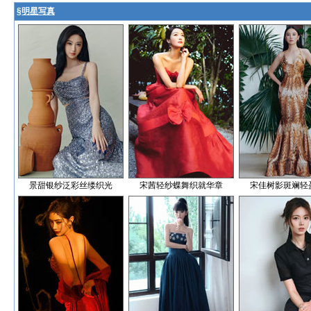
§
明星写真
景甜银纱泛彩丝缕织光
宋茜轻纱蝶舞织就华章
宋佳树影斑斓轻