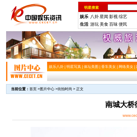
明星搜索
娱乐
八卦
星闻
影视
综艺
生活
游玩
美食
百味
便民
娱乐八卦
|
明星写真
|
体坛美图
|
香车美女
|
网络美女
|
当前位置：
首页
>
图片中心
>
街拍时尚
> 正文
南城大桥
www.cec