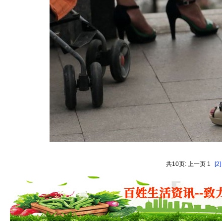
共10页: 上一页 1
[2]