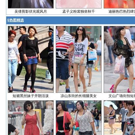
吴倩剪影伏光观风月
孟子义粉裳独坐秋千
迪丽热巴热烈肆
§
热图精选
短裙黑丝妹子开朗活泼
凉山东街的长细腿美女
文山广场街拍短