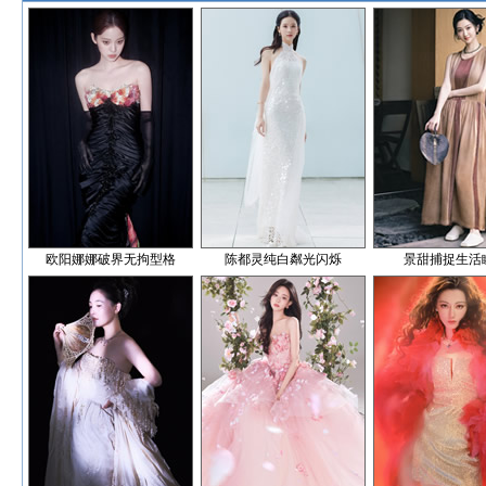
欧阳娜娜破界无拘型格
陈都灵纯白粼光闪烁
景甜捕捉生活