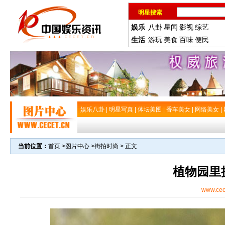
明星搜索
娱乐
八卦
星闻
影视
综艺
生活
游玩
美食
百味
便民
娱乐八卦
|
明星写真
|
体坛美图
|
香车美女
|
网络美女
|
当前位置：
首页
>
图片中心
>
街拍时尚
> 正文
植物园里
www.cec