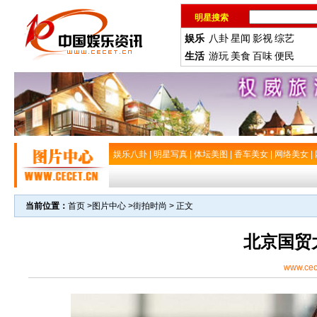
明星搜索
娱乐
八卦
星闻
影视
综艺
生活
游玩
美食
百味
便民
娱乐八卦
|
明星写真
|
体坛美图
|
香车美女
|
网络美女
|
当前位置：
首页
>
图片中心
>
街拍时尚
> 正文
北京国贸
www.cec