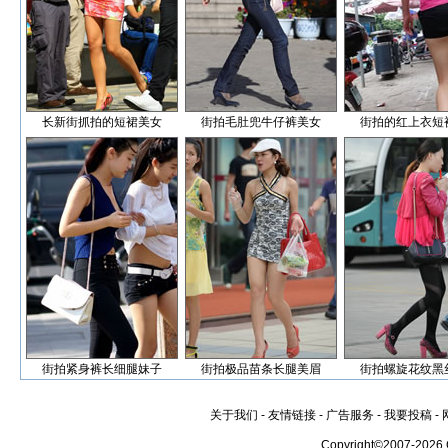
长新街抓拍的短裙美女
街拍毛肚兜牛仔裤美女
街拍的红上衣短
街拍紧身裤长细腿妹子
街拍极品苗条长腿美眉
街拍螺旋花纹黑
关于我们
-
友情链接
-
广告服务
-
我要投稿
-
Copyright©2007-2026