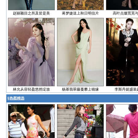
赵丽颖目之所及皆是美
蒋梦婕送上秋日明信片
高叶点缀荒芜
林允从容轻盈悠然绽放
杨幂翡翠藤蔓攀上镜缘
李斯丹妮盛装
§
热图精选