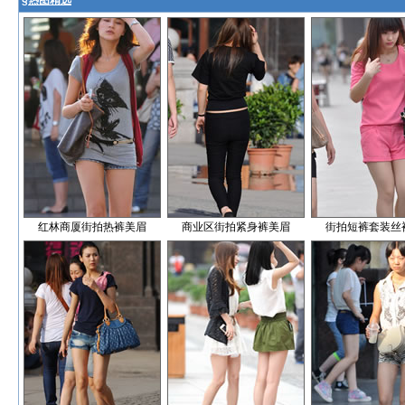
§
热图精选
红林商厦街拍热裤美眉
商业区街拍紧身裤美眉
街拍短裤套装丝