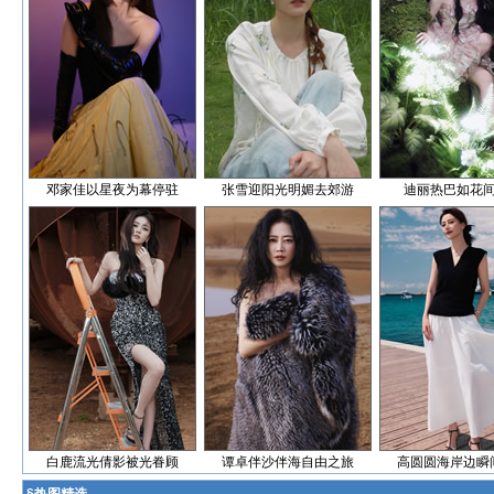
邓家佳以星夜为幕停驻
张雪迎阳光明媚去郊游
迪丽热巴如花
白鹿流光倩影被光眷顾
谭卓伴沙伴海自由之旅
高圆圆海岸边瞬