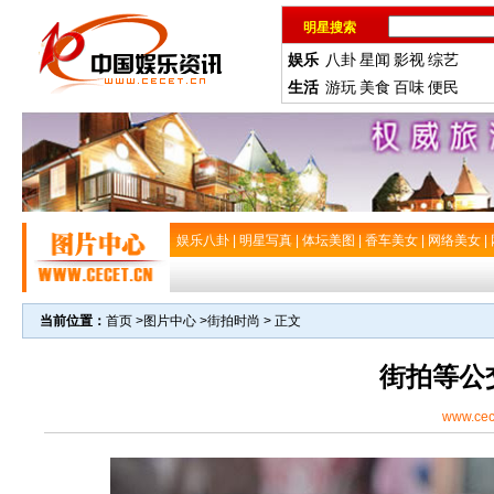
明星搜索
娱乐
八卦
星闻
影视
综艺
生活
游玩
美食
百味
便民
娱乐八卦
|
明星写真
|
体坛美图
|
香车美女
|
网络美女
|
当前位置：
首页
>
图片中心
>
街拍时尚
> 正文
街拍等公
www.cec