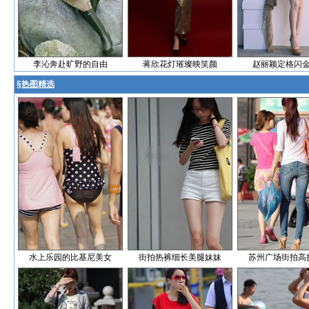
李沁奔赴旷野的自由
蒋欣花灯璀璨映笑颜
赵丽颖定格闪
§
热图精选
水上乐园的比基尼美女
街拍热裤细长美腿妹妹
苏州广场街拍高