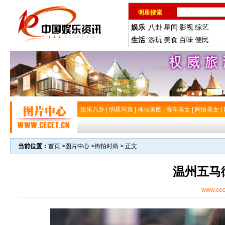
明星搜索
娱乐
八卦
星闻
影视
综艺
生活
游玩
美食
百味
便民
娱乐八卦
|
明星写真
|
体坛美图
|
香车美女
|
网络美女
|
当前位置：
首页
>
图片中心
>
街拍时尚
> 正文
温州五马
www.cec