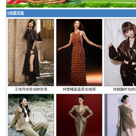
§
明星写真
王珞丹绿意动静皆境
钟楚曦盈盈星光倾洒
张靓颖时光的