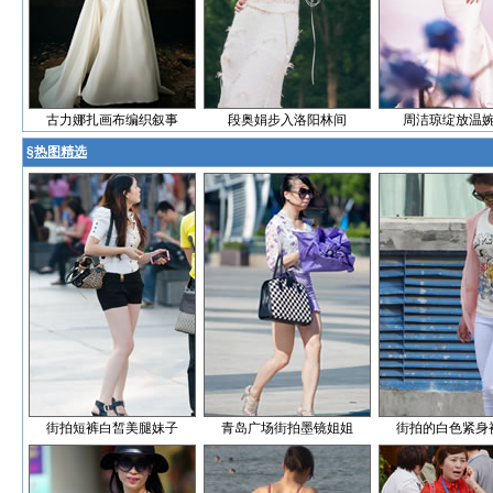
古力娜扎画布编织叙事
段奥娟步入洛阳林间
周洁琼绽放温
§
热图精选
街拍短裤白皙美腿妹子
青岛广场街拍墨镜姐姐
街拍的白色紧身