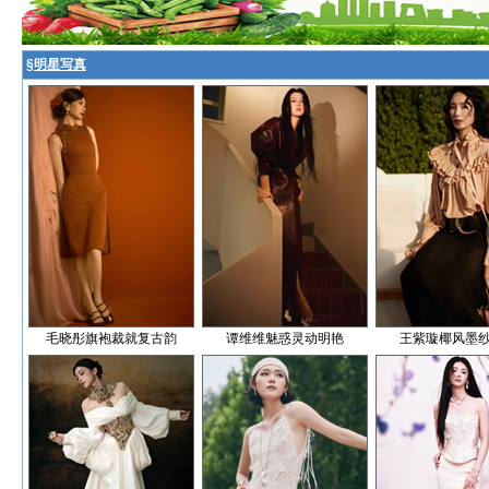
§
明星写真
毛晓彤旗袍裁就复古韵
谭维维魅惑灵动明艳
王紫璇椰风墨