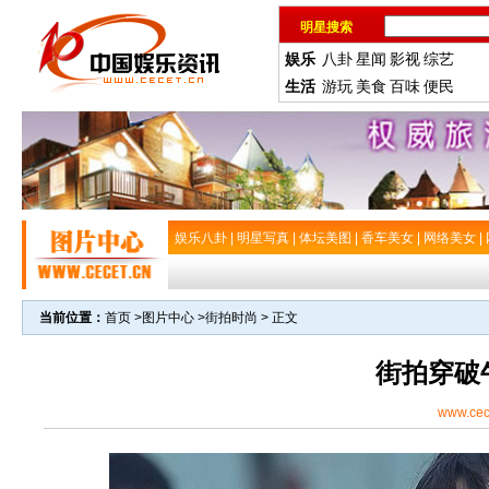
明星搜索
娱乐
八卦
星闻
影视
综艺
生活
游玩
美食
百味
便民
娱乐八卦
|
明星写真
|
体坛美图
|
香车美女
|
网络美女
|
当前位置：
首页
>
图片中心
>
街拍时尚
> 正文
街拍穿破
www.cec