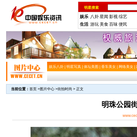
明星搜索
娱乐
八卦
星闻
影视
综艺
生活
游玩
美食
百味
便民
娱乐八卦
|
明星写真
|
体坛美图
|
香车美女
|
网络美女
|
当前位置：
首页
>
图片中心
>
街拍时尚
> 正文
明珠公园
www.cec