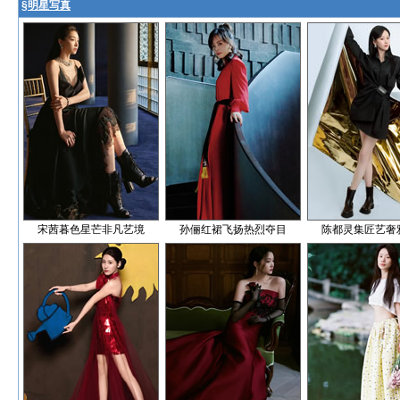
§
明星写真
宋茜暮色星芒非凡艺境
孙俪红裙飞扬热烈夺目
陈都灵集匠艺奢