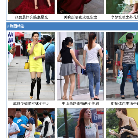
张碧晨灼亮眼底星光
关晓彤暗夜玫瑰绽放
李梦繁喧之外花
§
热图精选
成熟少妇喵丝袜个性足
中山西路街拍两个美眉
街拍体态丰满牛