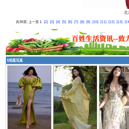
北
共30页: 上一页 1
[2]
[3]
[4]
[5]
[6]
[7]
[8]
[9]
[10]
[11]
[12]
[13]
[14
§
明星写真