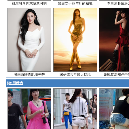
姚晨独享周末惬意时刻
景甜立于花与叶的秘境
李兰迪赴缤纷
张雨绮雕琢肌肤光芒
宋妍霏共至盛大幻境
姚晓棠深褐色中
§
热图精选