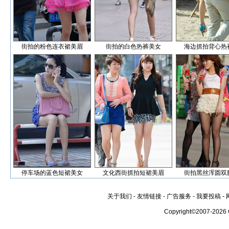
街拍的粉色连衣裙美眉
街拍的白色热裤美女
海边抓拍背心热
停车场的蓝色短裙美女
文化西街抓拍短裙美眉
街拍黑丝浑圆双
关于我们
-
友情链接
-
广告服务
-
我要投稿
-
Copyright©2007-2026