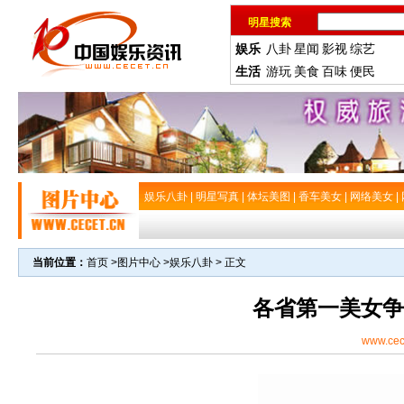
明星搜索
娱乐
八卦
星闻
影视
综艺
生活
游玩
美食
百味
便民
娱乐八卦
|
明星写真
|
体坛美图
|
香车美女
|
网络美女
|
当前位置：
首页
>
图片中心
>
娱乐八卦
> 正文
各省第一美女争
www.cec