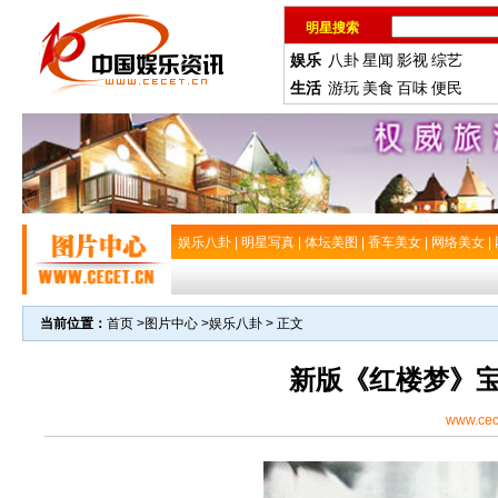
明星搜索
娱乐
八卦
星闻
影视
综艺
生活
游玩
美食
百味
便民
娱乐八卦
|
明星写真
|
体坛美图
|
香车美女
|
网络美女
|
当前位置：
首页
>
图片中心
>
娱乐八卦
> 正文
新版《红楼梦》
www.cec