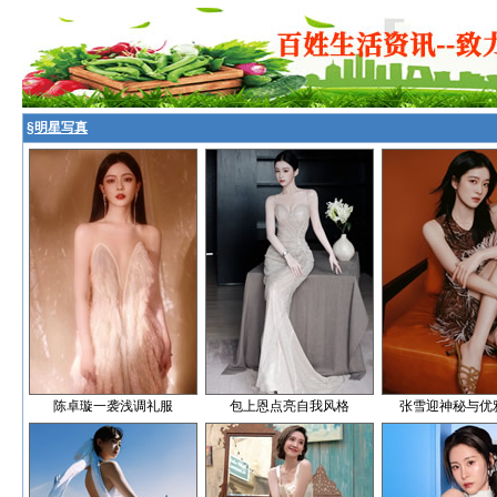
§
明星写真
陈卓璇一袭浅调礼服
包上恩点亮自我风格
张雪迎神秘与优