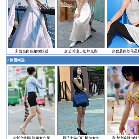
宋茜当白色裙摆掠过
唐艺昕漫步迪拜光影
张碧晨白纱落星
§
热图精选
街拍的制服短裙女白领
师范大学门口抓拍女生
海边沙滩抓拍泳