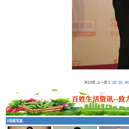
共13页: 上一页 1
[2]
[3]
[4]
§
明星写真