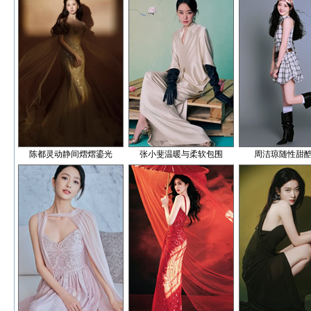
陈都灵动静间熠熠鎏光
张小斐温暖与柔软包围
周洁琼随性甜