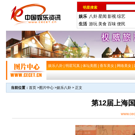
明星搜索
娱乐
八卦
星闻
影视
综艺
生活
游玩
美食
百味
便民
娱乐八卦
|
明星写真
|
体坛美图
|
香车美女
|
网络美女
|
当前位置：
首页
>
图片中心
>
娱乐八卦
> 正文
第12届上海
www.cec