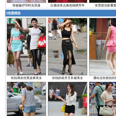
佟丽娅抒写时光浪漫
白鹿浓朱点春色锦绣芳年
张雪迎光影重
§
热图精选
街拍薄灰丝黑皮裤美女
街拍的前开叉长裙美女
通站北街抓拍丝