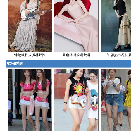
钟楚曦释放质朴野性
周也聆听浪漫絮语
迪丽热巴花枝
§
热图精选