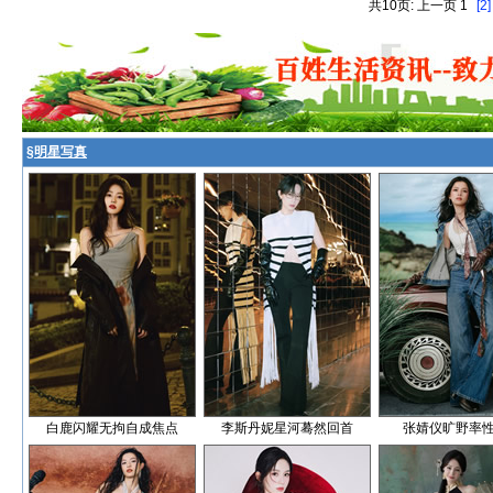
共10页: 上一页 1
[2]
§
明星写真
白鹿闪耀无拘自成焦点
李斯丹妮星河蓦然回首
张婧仪旷野率