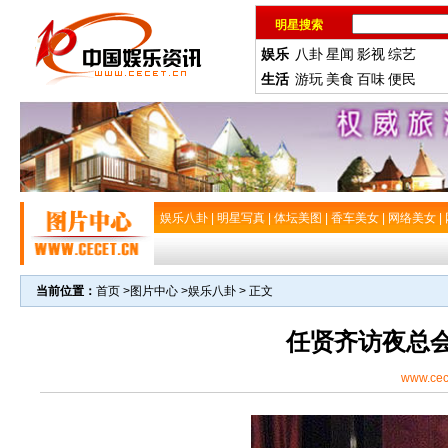
明星搜索
娱乐
八卦
星闻
影视
综艺
生活
游玩
美食
百味
便民
娱乐八卦
|
明星写真
|
体坛美图
|
香车美女
|
网络美女
|
当前位置：
首页
>
图片中心
>
娱乐八卦
> 正文
任贤齐访夜总会
www.cec