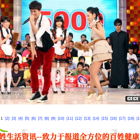
 1
[2]
[3]
[4]
[5]
[6]
[7]
[8]
[9]
[10]
[11]
[12]
[13]
[14]
[15]
[16]
[17]
[18]
[1