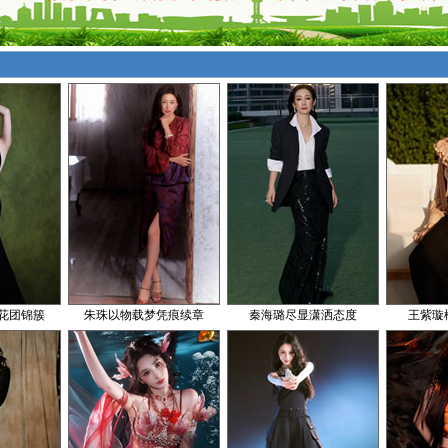
花团锦簇
朱珠以物载梦凭痕续章
秦海璐尽显潇洒态度
王紫璇