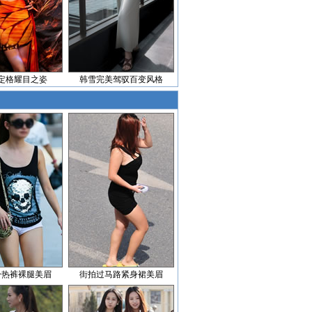
定格耀目之姿
韩雪完美驾驭百变风格
身热裤裸腿美眉
街拍过马路紧身裙美眉