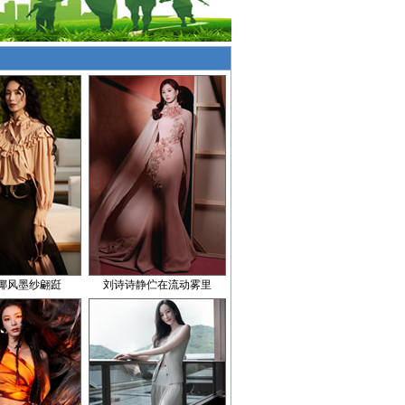
椰风墨纱翩跹
刘诗诗静伫在流动雾里