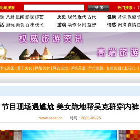
明星搜索
热门搜索：
乐
八卦
星闻
影视
综艺
历史
现代
近代
古代
健康
常识
保健
活
游玩
美食
百味
便民
游戏
动作
休闲
益智
情感
网摘
真情
体坛美图
|
香车美女
|
网络美女
|
网友自拍
|
漂亮美眉
|
行行摄摄
|
名模美腿
|
五花八门
节目现场遇尴尬 美女跪地帮吴克群穿内裤
www.cecet.cn
时间：
2008-09-25