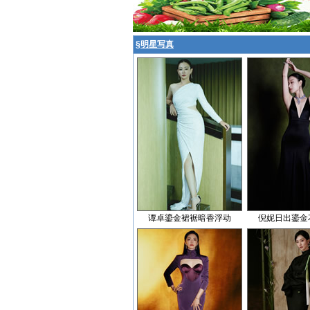
§
明星写真
谭卓鎏金裙裾暗香浮动
倪妮日出鎏金