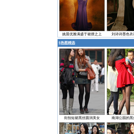
姚晨优雅满盛于裙摆之上
刘诗诗墨色衣
§
热图精选
街拍短裙黑丝圆润美女
南湖公园的黑