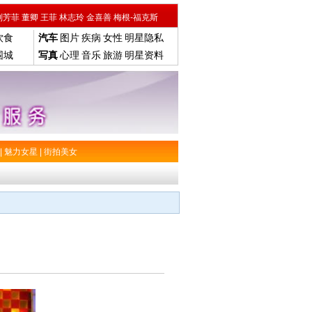
刘芳菲
董卿
王菲
林志玲
金喜善
梅根-福克斯
饮食
汽车
图片
疾病
女性
明星隐私
围城
写真
心理
音乐
旅游
明星资料
|
魅力女星
|
街拍美女