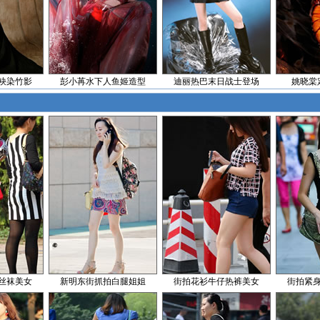
袂染竹影
彭小苒水下人鱼姬造型
迪丽热巴末日战士登场
姚晓棠
丝袜美女
新明东街抓拍白腿姐姐
街拍花衫牛仔热裤美女
街拍紧