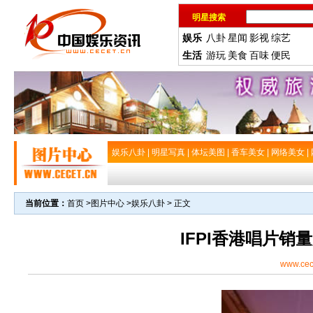
明星搜索
娱乐
八卦
星闻
影视
综艺
生活
游玩
美食
百味
便民
娱乐八卦
|
明星写真
|
体坛美图
|
香车美女
|
网络美女
|
当前位置：
首页
>
图片中心
>
娱乐八卦
> 正文
IFPI香港唱片销
www.cec