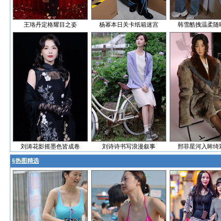
王珞丹定格耀目之姿
杨幂本日关卡纸箱迷宫
韩雪酷拽温柔随
刘涛花影摇墨色皆成卷
刘诗诗书写浪漫叙事
邢菲星河入眸绮
§
热图精选