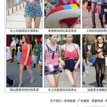
水上乐园抓拍丰满美妇
海滩抓拍的比基尼美女
上海街区抓拍黑
铜山西路街拍外国美眉
水上乐园抓拍泳装美女
短裙美女细腻
关于我们
-
友情链接
-
广告服务
-
我要投稿
-