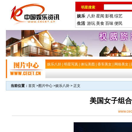
明星搜索
娱乐
八卦
星闻
影视
综艺
生活
游玩
美食
百味
便民
娱乐八卦
|
明星写真
|
体坛美图
|
香车美女
|
网络美女
|
当前位置：
首页
>
图片中心
>
娱乐八卦
> 正文
美国女子组合
www.cec