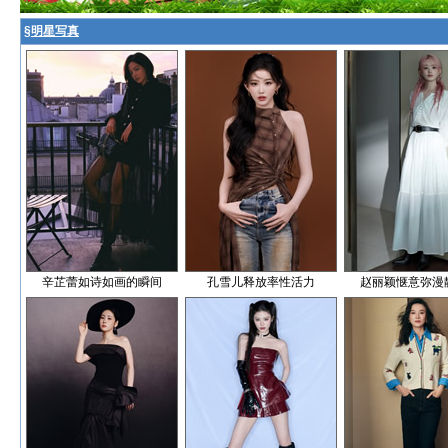
§
明星写真
辛芷蕾如诗如画的瞬间
孔雪儿释放率性活力
赵丽颖惬意弥漫