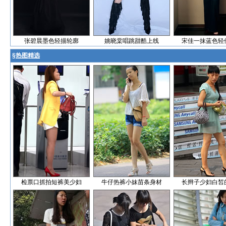
张碧晨墨色轻描轮廓
姚晓棠唱跳甜酷上线
宋佳一抹蓝色轻
§
热图精选
检票口抓拍短裤美少妇
牛仔热裤小妹苗条身材
长辫子少妇白皙