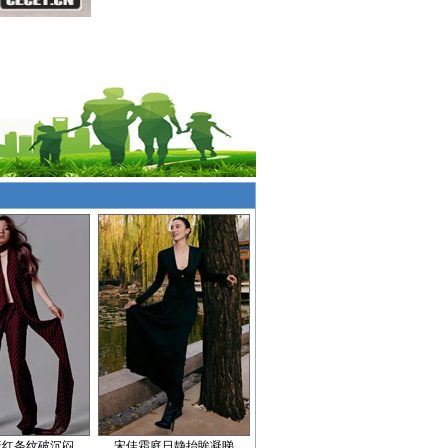
暗红条纹破沉闷
宋佳霜庭日静抬眸凝睇