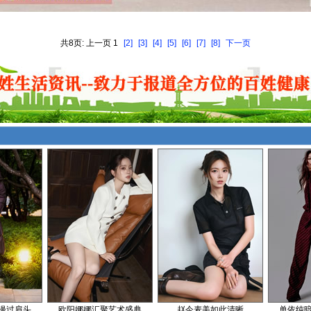
共8页: 上一页 1
[2]
[3]
[4]
[5]
[6]
[7]
[8]
下一页
漫过肩头
欧阳娜娜汇聚艺术盛典
赵今麦美如此清晰
单依纯