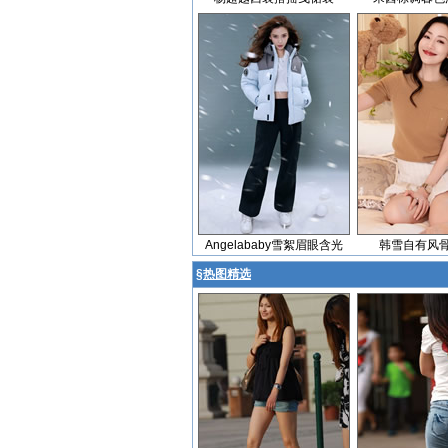
Angelababy雪絮眉眼含光
韩雪自有风
§
热图精选