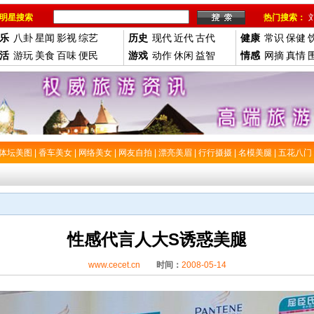
明星搜索
热门搜索：
乐
八卦
星闻
影视
综艺
历史
现代
近代
古代
健康
常识
保健
活
游玩
美食
百味
便民
游戏
动作
休闲
益智
情感
网摘
真情
体坛美图
|
香车美女
|
网络美女
|
网友自拍
|
漂亮美眉
|
行行摄摄
|
名模美腿
|
五花八门
性感代言人大S诱惑美腿
www.cecet.cn
时间：
2008-05-14