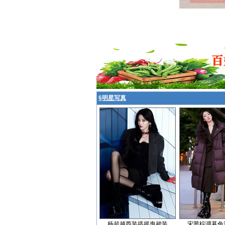
§
明星写真
杨超越西装搭摇曳裙装
宋茜棕调暮色