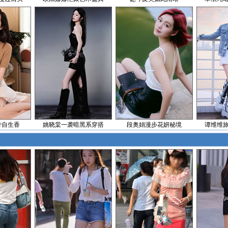
骨自生香
姚晓棠一袭暗黑系穿搭
段奥娟漫步花妍秘境
谭维维