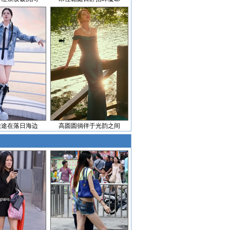
旅途在落日海边
高圆圆徜徉于光韵之间