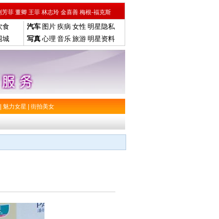
刘芳菲
董卿
王菲
林志玲
金喜善
梅根-福克斯
饮食
汽车
图片
疾病
女性
明星隐私
围城
写真
心理
音乐
旅游
明星资料
|
魅力女星
|
街拍美女