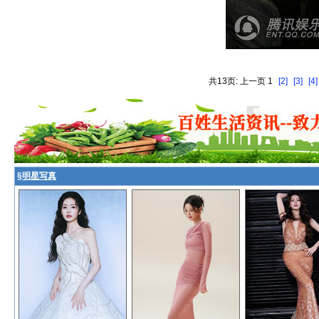
共13页: 上一页 1
[2]
[3]
[4]
§
明星写真