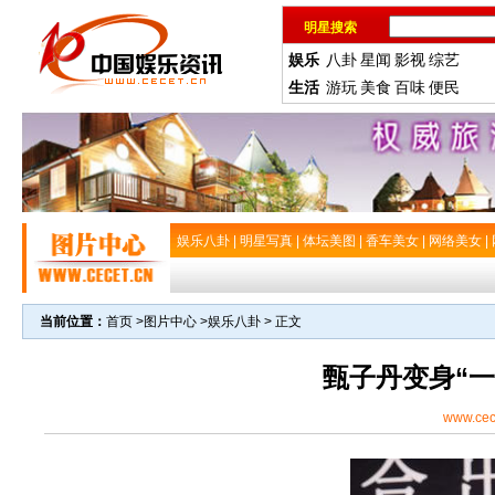
明星搜索
娱乐
八卦
星闻
影视
综艺
生活
游玩
美食
百味
便民
娱乐八卦
|
明星写真
|
体坛美图
|
香车美女
|
网络美女
|
当前位置：
首页
>
图片中心
>
娱乐八卦
> 正文
甄子丹变身“一
www.cec