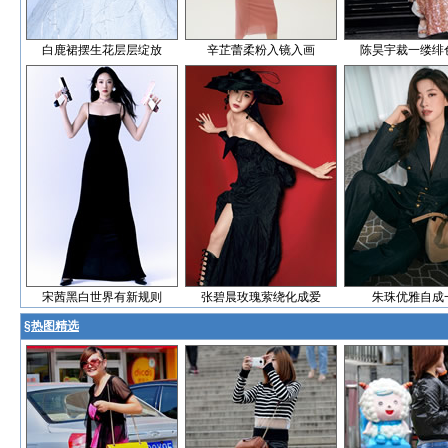
白鹿裙摆生花层层绽放
辛芷蕾柔粉入镜入画
陈昊宇裁一缕绯
宋茜黑白世界有新规则
张碧晨玫瑰萦绕化成爱
朱珠优雅自成
§
热图精选