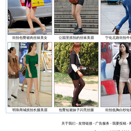
街拍包臀裙肉丝袜美女
公园里抓拍的丝袜美眉
宁化北路街拍牛
明珠商城抓拍长腿美眉
包臀短裙妹子闪亮丝腿
街拍低胸白纱短
关于我们
-
友情链接
-
广告服务
-
我要投稿
-