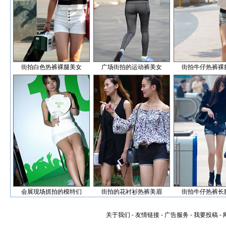
街拍白色热裤裸腿美女
广场街拍的运动裤美女
街拍牛仔热裤裸
会展现场抓拍的模特们
街拍的花衬衫热裤美眉
街拍牛仔热裤长
关于我们
-
友情链接
-
广告服务
-
我要投稿
-