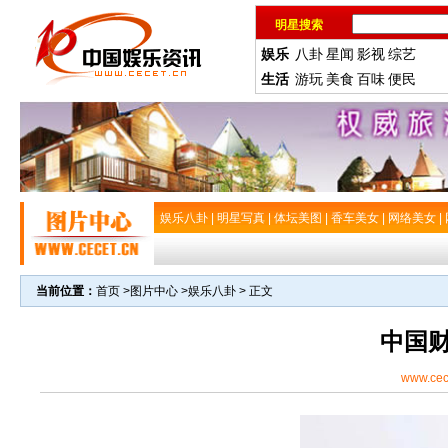
明星搜索
娱乐
八卦
星闻
影视
综艺
生活
游玩
美食
百味
便民
娱乐八卦
|
明星写真
|
体坛美图
|
香车美女
|
网络美女
|
当前位置：
首页
>
图片中心
>
娱乐八卦
> 正文
中国
www.cec