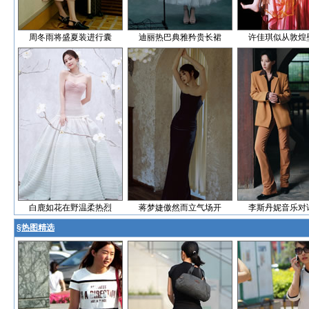
周冬雨将盛夏装进行囊
迪丽热巴典雅矜贵长裙
许佳琪似从敦煌
白鹿如花在野温柔热烈
蒋梦婕傲然而立气场开
李斯丹妮音乐对
§
热图精选