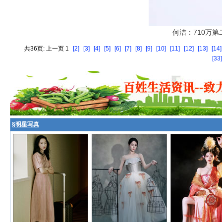
何洁：710万
共36页: 上一页 1
[2]
[3]
[4]
[5]
[6]
[7]
[8]
[9]
[10]
[11]
[12]
[13]
[14]
[33
§
明星写真