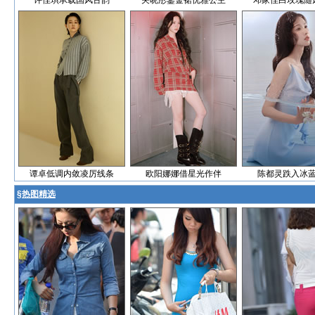
许佳琪承载国风古韵
关晓彤鎏金裙优雅公主
邓家佳白玫瑰随
谭卓低调内敛凌厉线条
欧阳娜娜借星光作伴
陈都灵跌入冰
§
热图精选