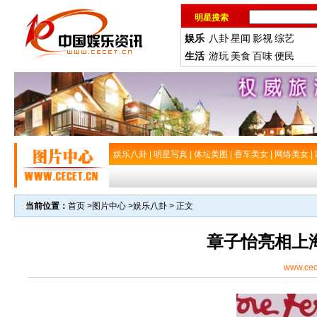
明星搜索
娱乐
八卦
星闻
影视
综艺
生活
游玩
美食
百味
便民
娱乐八卦
|
明星写真
|
体坛美图
|
香车美女
|
网络美女
|
当前位置：
首页
>
图片中心
>
娱乐八卦
> 正文
章子怡亮相上海
www.cec