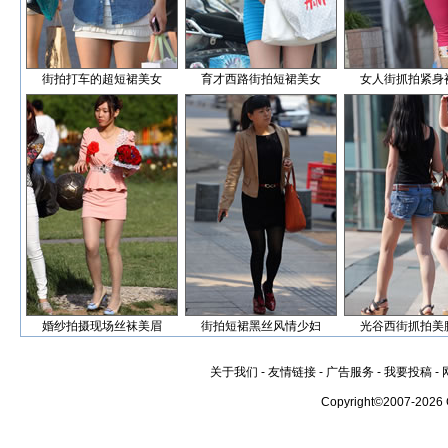
街拍打车的超短裙美女
育才西路街拍短裙美女
女人街抓拍紧身
婚纱拍摄现场丝袜美眉
街拍短裙黑丝风情少妇
光谷西街抓拍美
关于我们
-
友情链接
-
广告服务
-
我要投稿
-
Copyright©2007-2026