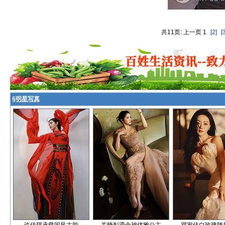
共11页: 上一页 1
[2]
[
§
明星写真