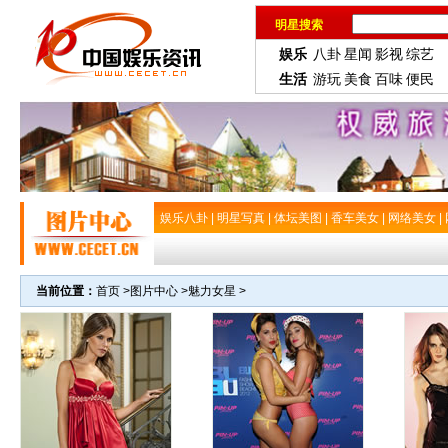
明星搜索
娱乐
八卦
星闻
影视
综艺
生活
游玩
美食
百味
便民
娱乐八卦
|
明星写真
|
体坛美图
|
香车美女
|
网络美女
|
当前位置：
首页
>
图片中心
>
魅力女星
>