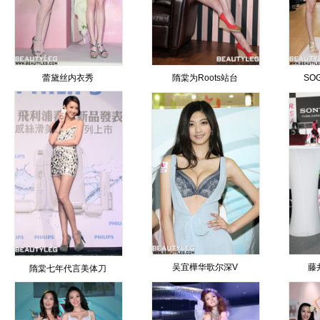
蕾黛丝内衣秀
隋棠为Roots站台
SO
吴宜樺华歌尔深V
藤
隋棠七年代言美体刀