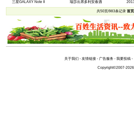
三星GALAXY Note II
瑞莎出席多利安春酒
20
共50页/983条记录
首
关于我们
-
友情链接
-
广告服务
-
我要投稿
-
Copyright©2007-202