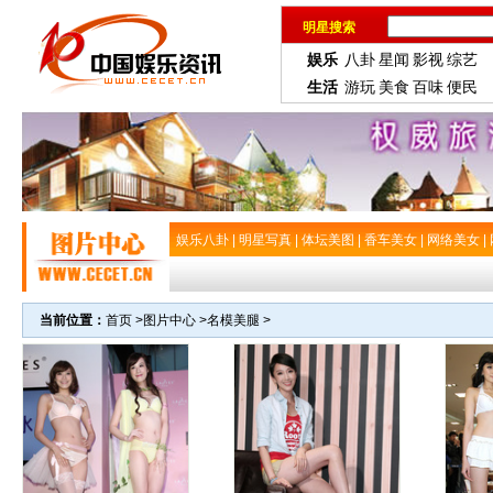
明星搜索
娱乐
八卦
星闻
影视
综艺
生活
游玩
美食
百味
便民
娱乐八卦
|
明星写真
|
体坛美图
|
香车美女
|
网络美女
|
当前位置：
首页
>
图片中心
>
名模美腿
>