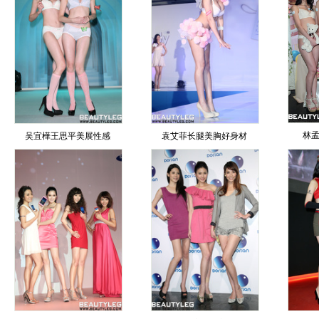
林
吴宜樺王思平美展性感
袁艾菲长腿美胸好身材