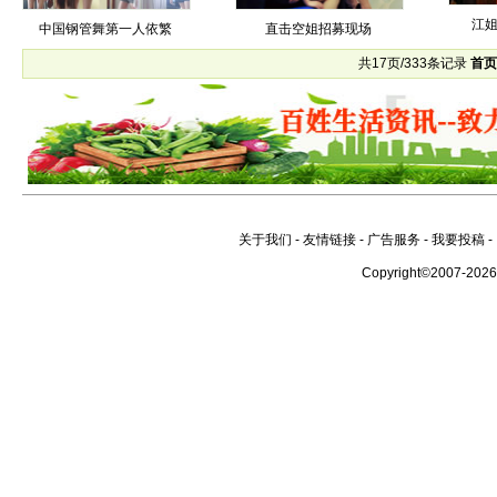
江
中国钢管舞第一人依繁
直击空姐招募现场
共17页/333条记录
首
关于我们
-
友情链接
-
广告服务
-
我要投稿
-
Copyright©2007-202