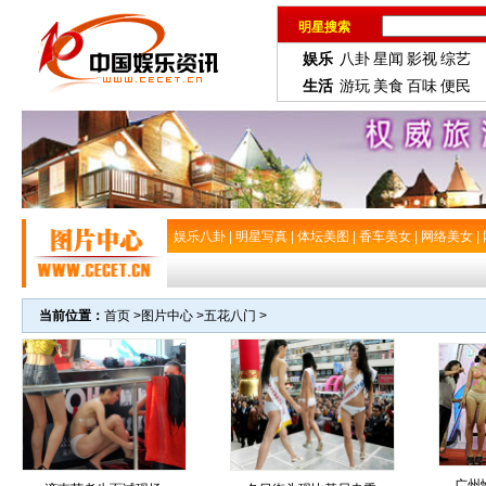
明星搜索
娱乐
八卦
星闻
影视
综艺
生活
游玩
美食
百味
便民
娱乐八卦
|
明星写真
|
体坛美图
|
香车美女
|
网络美女
|
当前位置：
首页
>
图片中心
>
五花八门
>
广州