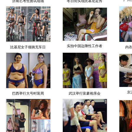
济南艺考生面试现场
冬日街头现比基尼走秀
实拍中国边陲性工作者
比基尼女子领骑无车日
内
京
巴西举行大号时装周
武汉举行富豪相亲会