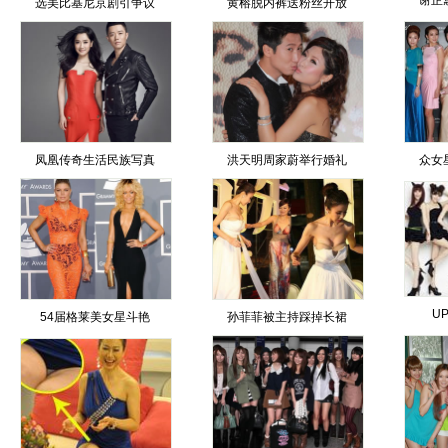
谢芷
选美比基尼京剧引争议
黄榕脱内裤送粉丝开放
凤凰传奇生活民族写真
洪天明周家蔚举行婚礼
众女
UP
54届格莱美女星斗艳
孙菲菲被主持踩掉长裙