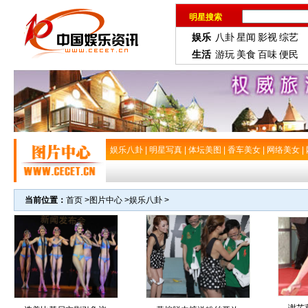
明星搜索
娱乐
八卦
星闻
影视
综艺
生活
游玩
美食
百味
便民
娱乐八卦
|
明星写真
|
体坛美图
|
香车美女
|
网络美女
|
当前位置：
首页
>
图片中心
>
娱乐八卦
>