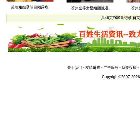
芙蓉姐姐录节目频露底
苍井空等女星组团抵港
苍井
共46页/909条记录
首
关于我们
-
友情链接
-
广告服务
-
我要投稿
-
Copyright©2007-202