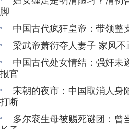
妇女缠足是明清陋习？清初
脚
中国古代疯狂皇帝：带领整
梁武帝萧衍夺人妻子 家风不
中国古代处女情结：强奸未
报官
宋朝的夜市：中国取消人身限
打断
多尔衮生母被赐死谜团：曾