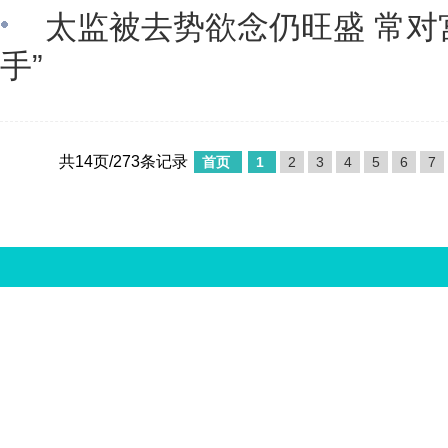
太监被去势欲念仍旺盛 常对
手”
共14页/273条记录
首页
1
2
3
4
5
6
7
中国娱乐资讯网版权所有