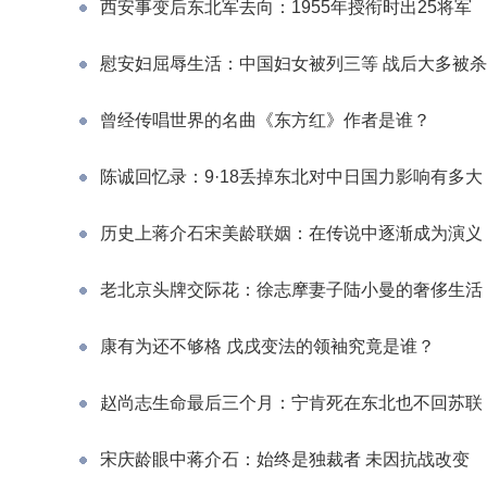
西安事变后东北军去向：1955年授衔时出25将军
慰安妇屈辱生活：中国妇女被列三等 战后大多被杀
曾经传唱世界的名曲《东方红》作者是谁？
陈诚回忆录：9·18丢掉东北对中日国力影响有多大
历史上蒋介石宋美龄联姻：在传说中逐渐成为演义
老北京头牌交际花：徐志摩妻子陆小曼的奢侈生活
康有为还不够格 戊戌变法的领袖究竟是谁？
赵尚志生命最后三个月：宁肯死在东北也不回苏联
宋庆龄眼中蒋介石：始终是独裁者 未因抗战改变