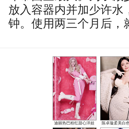
放入容器内并加少许水
钟。使用两三个月后，
迪丽热巴粉红甜心洋娃
陈卓璇柔美白