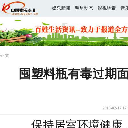
娱乐新闻
明星动态
影视地带
音
>正文
囤塑料瓶有毒过期面
2018-02-17 17:
保持居室环境健康，