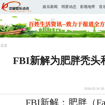
娱乐新闻
明星动态
影视地带
音
>正文
FBI新解为肥胖秃头
2018-02-16 18:
FBI新解：肥胖（Fat