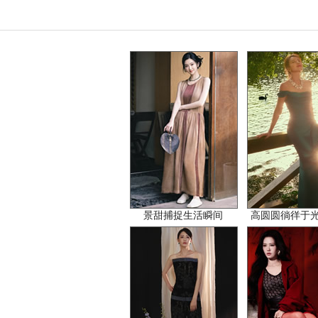
景甜捕捉生活瞬间
高圆圆徜徉于