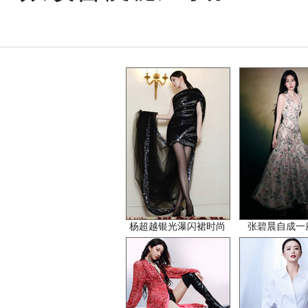
杨超越银光瀑闪裙时尚
张碧晨自成一