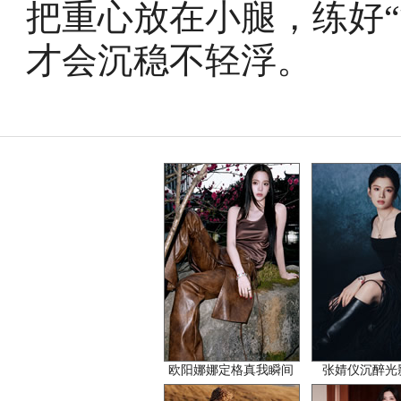
把重心放在小腿，练好
才会沉稳不轻浮。
欧阳娜娜定格真我瞬间
张婧仪沉醉光