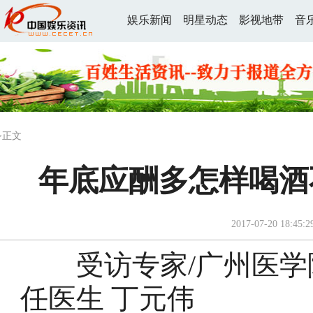
娱乐新闻
明星动态
影视地带
音
>正文
年底应酬多怎样喝酒
2017-07-20 18:45:2
受访专家/广州医学
任医生 丁元伟