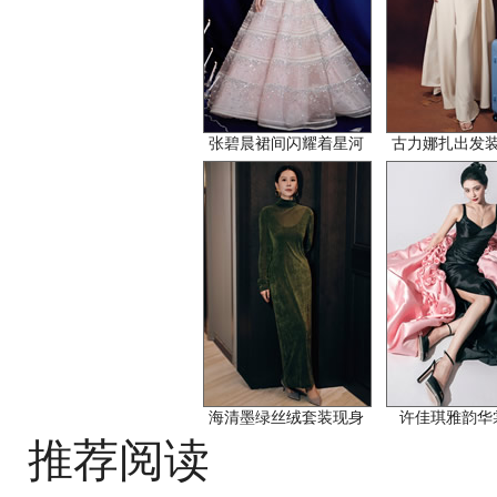
张碧晨裙间闪耀着星河
古力娜扎出发
海清墨绿丝绒套装现身
许佳琪雅韵华
推荐阅读