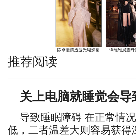
陈卓璇清透波光蝴蝶裙
谭维维展露纤
推荐阅读
关上电脑就睡觉会导
导致睡眠障碍 在正常情
低，二者温差大则容易获得