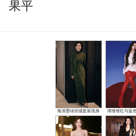
果平
海清墨绿丝绒套装现身
谭维维红与蓝