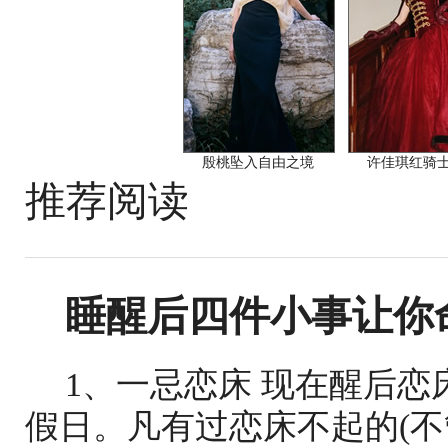
殷桃坠入自由之境
许佳琪红骑
推荐阅读
睡醒后四件小事让你
1、一忌恋床 现在醒后
假日。凡有过恋床不起的(不