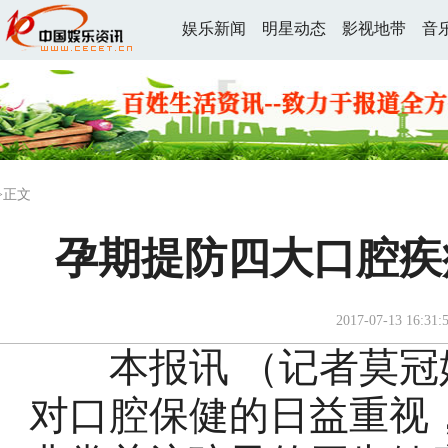
娱乐新闻
明星动态
影视地带
音
>正文
孕期提防四大口腔疾
2017-07-13 16:31:
本报讯 （记者莫冠婷
对口腔保健的日益重视