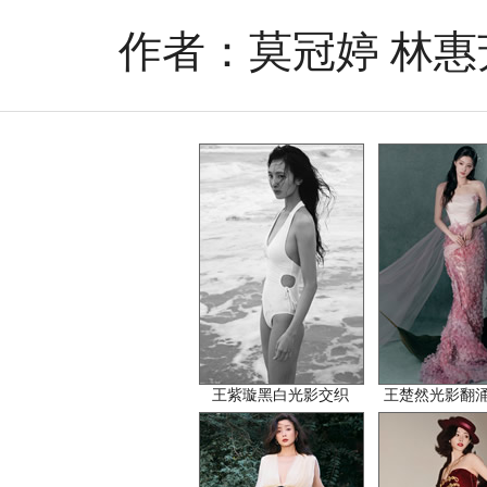
作者：莫冠婷 林惠芳
王紫璇黑白光影交织
王楚然光影翻