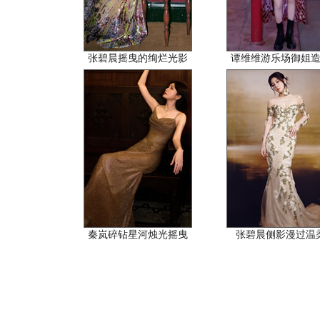
张碧晨摇曳的绚烂光影
谭维维游乐场御姐
秦岚碎钻星河烛光摇曳
张碧晨侧影漫过温