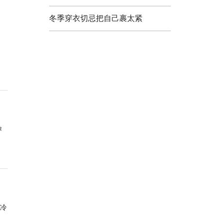
冬季穿衣切忌把自己裹太紧
孕
冷