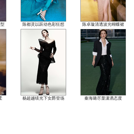
造型
陈都灵以跃动色彩狂想
陈卓璇清透波光蝴蝶裙
柔
杨超越镁光下女爵登场
秦海璐尽显潇洒态度