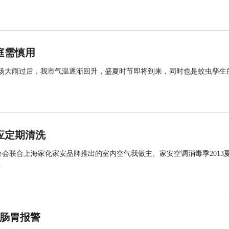
庭需慎用
彤）一场大雨过后，我市气温逐渐回升，盛夏时节即将到来，同时也是蚊虫孳生
应定期清洗
会联合上海家化家安品牌推出的室内空气我做主、家安空调消毒季2013
.
律肠胃报警