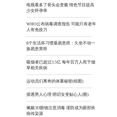
电视看多了骨头会变脆 情色节目提高
少女怀孕率
WHO公布病毒调查报告 可能只有老年
人有免疫力
8个生活坏习惯最易患癌：久坐不动一
族易患胃癌
吸烟者已超过3.5亿 每年百万人死于烟
草相关疾病
运动员们离奇的体重秘密(组图)
摸透男人心理 唠叨女变贴心人(图)
佩戴3D眼镜注意消毒 谨防成为眼部疾
病传染源