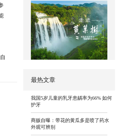
参
能
自
最热文章
我国5岁儿童的乳牙患龋率为66% 如何
护牙
商贩自曝：带花的黄瓜多是喷了药水
外观可辨别