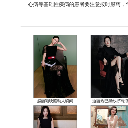
心病等基础性疾病的患者要注意按时服药，
赵丽颖映照动人瞬间
迪丽热巴黑纱抒写