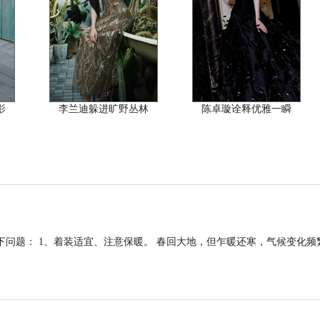
影
李兰迪躲进旷野丛林
陈卓璇诠释优雅一瞬
下问题： 1、着装适宜、注意保暖。 春回大地，但乍暖还寒，气候变化频