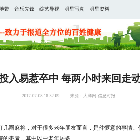
地带
音乐先锋
综艺导视
明星写真
明星资料
投入易惹卒中 每两小时来回走
2017-07-08 18:32:09
来源：大洋网-信息时报
几圈麻将，对于很多老年朋友而言，是件惬意的事情。
院的患者，其中以中老年居多。