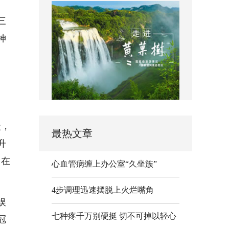
三
神
状，
最热文章
升
，在
心血管病缠上办公室“久坐族”
。
4步调理迅速摆脱上火烂嘴角
娱
七种疼千万别硬挺 切不可掉以轻心
冠