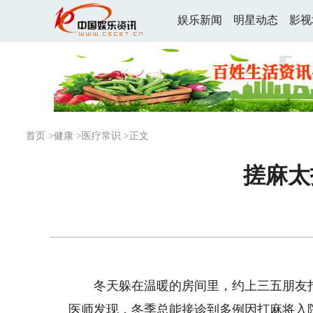
娱乐新闻
明星动态
影视
首页
>
健康
>
医疗常识
>正文
搓麻太
冬天躲在温暖的房间里，约上三五朋友打
医师发现，冬季总能接诊到多例因打麻将入