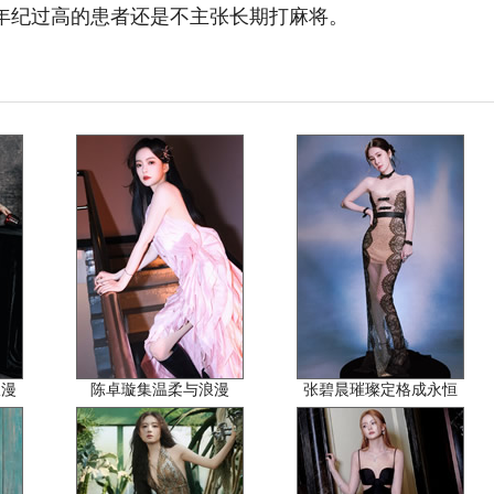
年纪过高的患者还是不主张长期打麻将。
浪漫
陈卓璇集温柔与浪漫
张碧晨璀璨定格成永恒