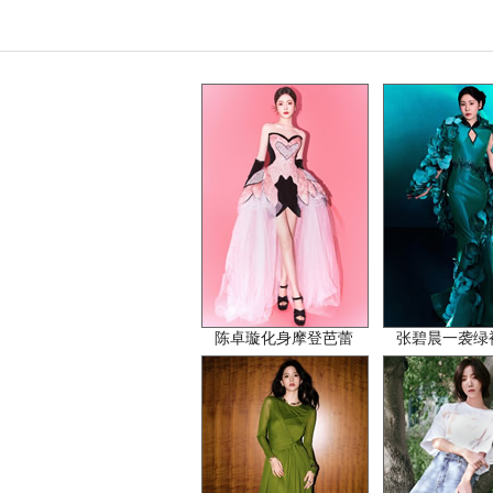
陈卓璇化身摩登芭蕾
张碧晨一袭绿