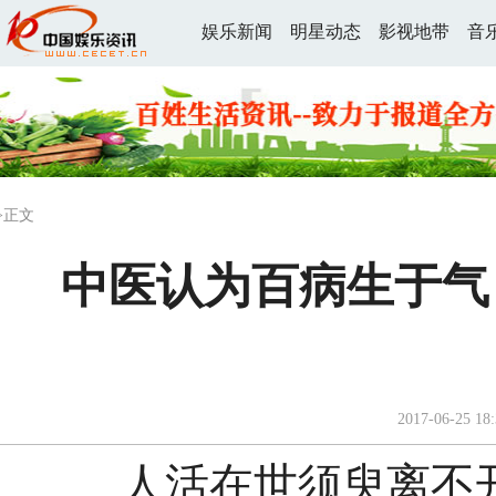
娱乐新闻
明星动态
影视地带
音
>正文
中医认为百病生于气
2017-06-25 18:
人活在世须臾离不开