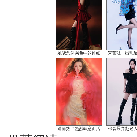
姚晓棠深褐色中的鲜红
宋茜姐一出现
迪丽热巴热烈肆意而活
张碧晨奔赴迷