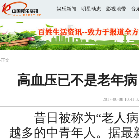
娱乐新闻
明星动态
影视地带
音
>正文
高血压已不是老年病
2017-06-08 10:41:3
昔日被称为“老人病”
越多的中青年人。据最