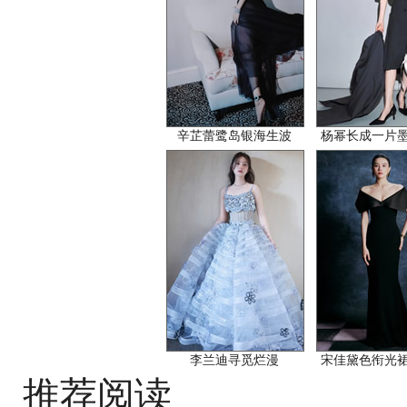
辛芷蕾鹭岛银海生波
杨幂长成一片
李兰迪寻觅烂漫
宋佳黛色衔光
推荐阅读