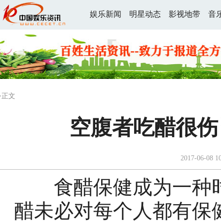
娱乐新闻
明星动态
影视地带
音
>正文
空腹者吃醋很伤
2017-06-08 1
食醋保健成为一种时
醋未必对每个人都有保