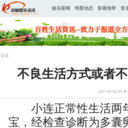
娱乐新闻
明星动态
影视地带
音
>正文
不良生活方式或者不
2017-06-02 09:46
小连正常性生活两年
宝，经检查诊断为多囊卵