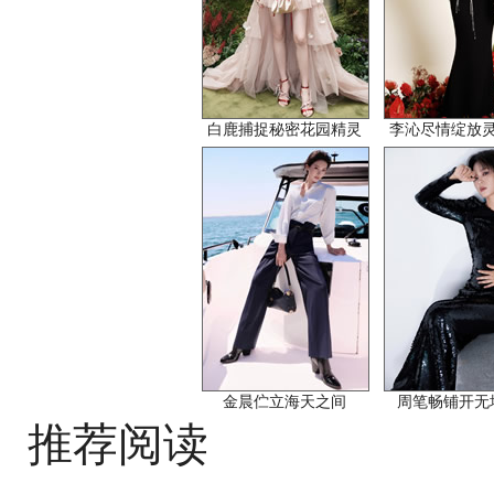
白鹿捕捉秘密花园精灵
李沁尽情绽放
金晨伫立海天之间
周笔畅铺开无
推荐阅读