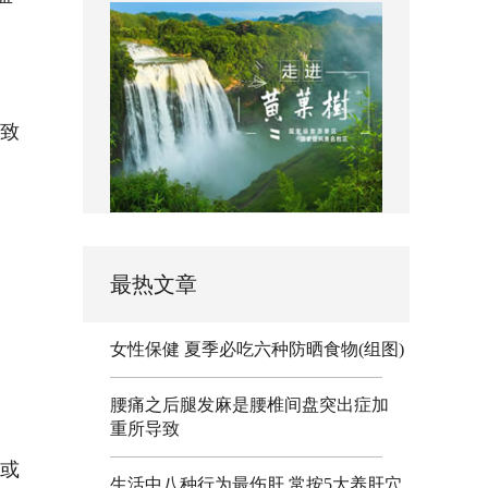
致
最热文章
女性保健 夏季必吃六种防晒食物(组图)
腰痛之后腿发麻是腰椎间盘突出症加
重所导致
或
生活中八种行为最伤肝 常按5大养肝穴