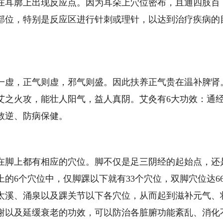
耳廓上出现反应点。因为耳朵上穴位密布，且通四肢百
部位，特别是反应区进行针刺或理针，以达到治疗疾病的
虚，正气则虚，邪气则盛。因此扶养正气贵在温补脾肾
艾之火攻，能壮人阳气，益人真阴。艾灸有6大功效：通
救逆、防病保健。
脚上都有相应的穴位。脚不仅是足三阴经的起始点，还
的6个穴位中，仅脚踝以下就有33个穴位，双脚穴位达6
太溪、涌泉以及踝关节以下各穴位，从而起到滋补元气、
谢以及延缓衰老的功效，可以防治各脏腑功能紊乱、消化