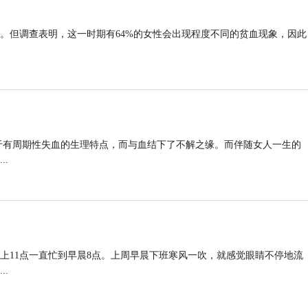
期。但调查表明，这一时期有64%的女性会出现程度不同的贫血现象，因此
于有周期性失血的生理特点，而与血结下了不解之缘。而伴随女人一生的
.
上11点一直忙到早晨8点。上周早晨下班寒风一吹，就感觉眼睛不停地流
.