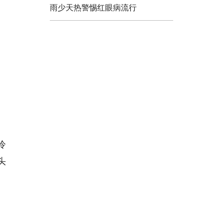
雨少天热警惕红眼病流行
冷
头