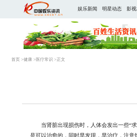
娱乐新闻
明星动态
影视
首页
>
健康
>
医疗常识
>正文
当肾脏出现损伤时，人体会发出一些“求救
是可以治愈的，同时早发现，早治疗，注意