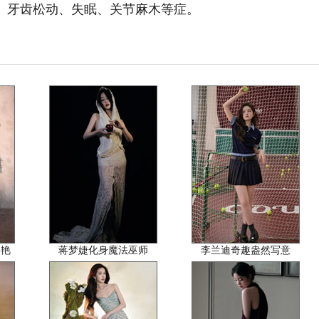
、牙齿松动、失眠、关节麻木等症。
美艳
蒋梦婕化身魔法巫师
李兰迪奇趣盎然写意