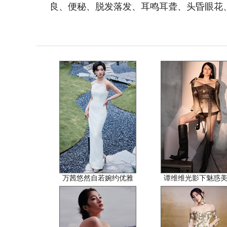
良、便秘、脱发落发、耳鸣耳聋、头昏眼花
万茜悠然自若婉约优雅
谭维维光影下魅惑