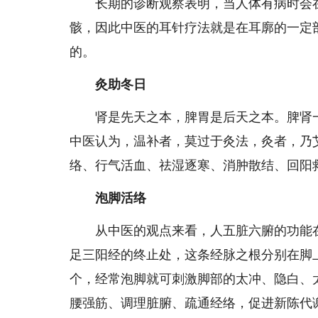
长期的诊断观察表明，当人体有病时会在
骸，因此中医的耳针疗法就是在耳廓的一定
的。
灸助冬日
肾是先天之本，脾胃是后天之本。脾肾一
中医认为，温补者，莫过于灸法，灸者，乃
络、行气活血、祛湿逐寒、消肿散结、回阳
泡脚活络
从中医的观点来看，人五脏六腑的功能在
足三阳经的终止处，这条经脉之根分别在脚上
个，经常泡脚就可刺激脚部的太冲、隐白、
腰强筋、调理脏腑、疏通经络，促进新陈代