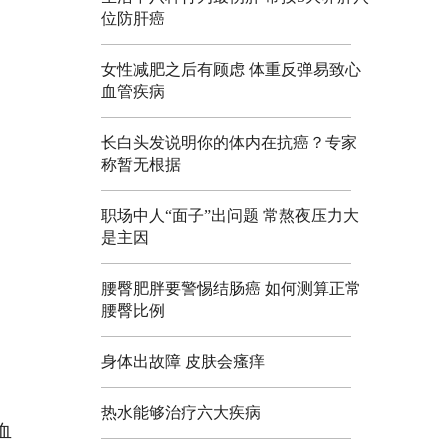
位防肝癌
女性减肥之后有顾虑 体重反弹易致心
血管疾病
长白头发说明你的体内在抗癌？专家
称暂无根据
职场中人“面子”出问题 常熬夜压力大
是主因
腰臀肥胖要警惕结肠癌 如何测算正常
腰臀比例
身体出故障 皮肤会瘙痒
热水能够治疗六大疾病
血