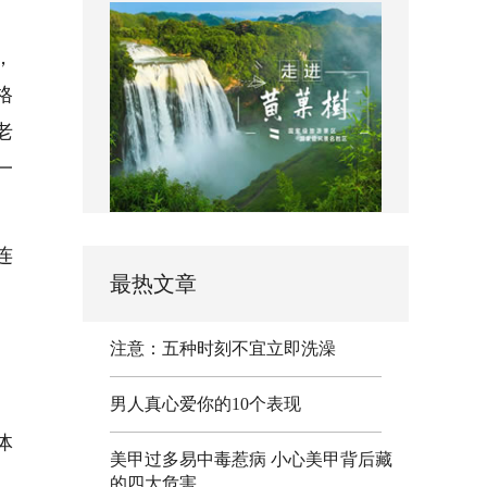
，
格
老
一
连
最热文章
注意：五种时刻不宜立即洗澡
男人真心爱你的10个表现
体
美甲过多易中毒惹病 小心美甲背后藏
、
的四大危害