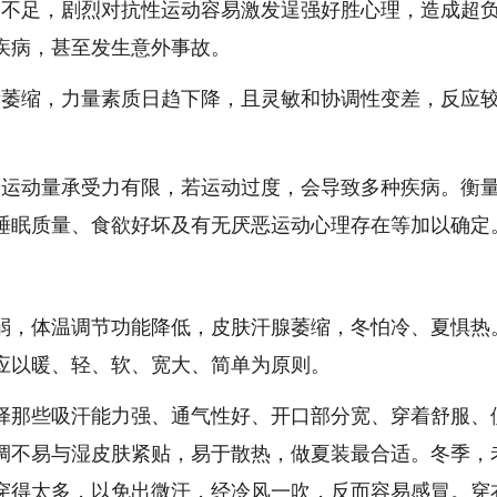
力不足，剧烈对抗性运动容易激发逞强好胜心理，造成超
疾病，甚至发生意外事故。
渐萎缩，力量素质日趋下降，且灵敏和协调性变差，反应
，运动量承受力有限，若运动过度，会导致多种疾病。衡
睡眠质量、食欲好坏及有无厌恶运动心理存在等加以确定
，体温调节功能降低，皮肤汗腺萎缩，冬怕冷、夏惧热
应以暖、轻、软、宽大、简单为原则。
那些吸汗能力强、通气性好、开口部分宽、穿着舒服、
绸不易与湿皮肤紧贴，易于散热，做夏装最合适。冬季，
穿得太多，以免出微汗，经冷风一吹，反而容易感冒。穿