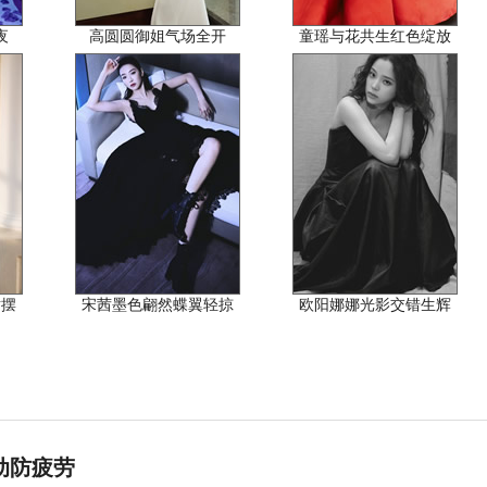
夜
高圆圆御姐气场全开
童瑶与花共生红色绽放
裙摆
宋茜墨色翩然蝶翼轻掠
欧阳娜娜光影交错生辉
动防疲劳