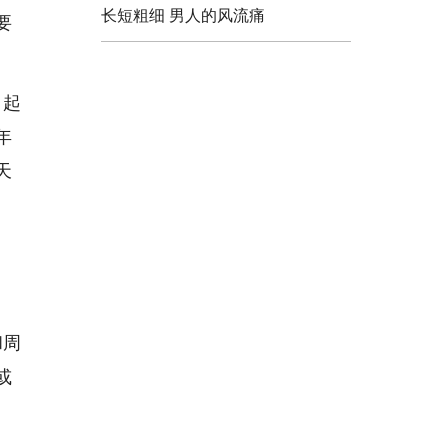
长短粗细 男人的风流痛
要
引起
年
天
和周
或