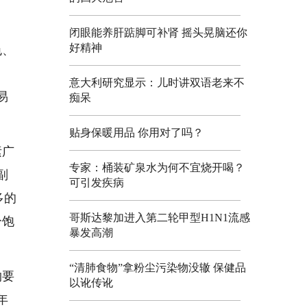
闭眼能养肝踮脚可补肾 摇头晃脑还你
好精神
色、
、
意大利研究显示：儿时讲双语老来不
易
痴呆
贴身保暖用品 你用对了吗？
素广
专家：桶装矿泉水为何不宜烧开喝？
副
可引发疾病
多的
哥斯达黎加进入第二轮甲型H1N1流感
分饱
暴发高潮
“清肺食物”拿粉尘污染物没辙 保健品
物要
以讹传讹
年