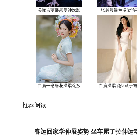
吴谨言薄展露曼妙逸影
张碧晨墨色浸染暗
白鹿一念簪花温柔绽放
白鹿温柔悄然藏于
推荐阅读
春运回家学伸展姿势 坐车累了拉伸运