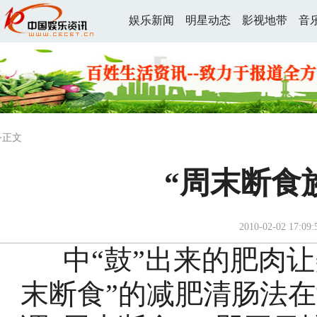
娱乐新闻
明星动态
影视地带
音
>正文
“周末断食
2010-02-02 17:09:
中“鼓”出来的肥肉让
末断食”的减肥清肠法