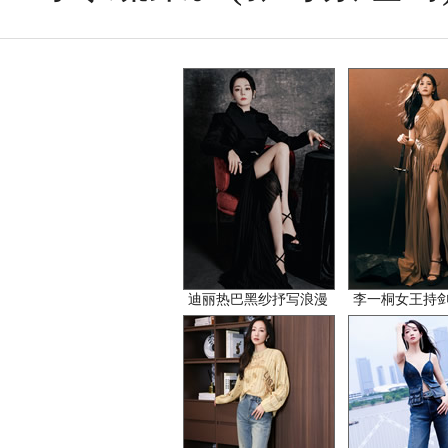
迪丽热巴黑纱抒写浪漫
李一桐女王持