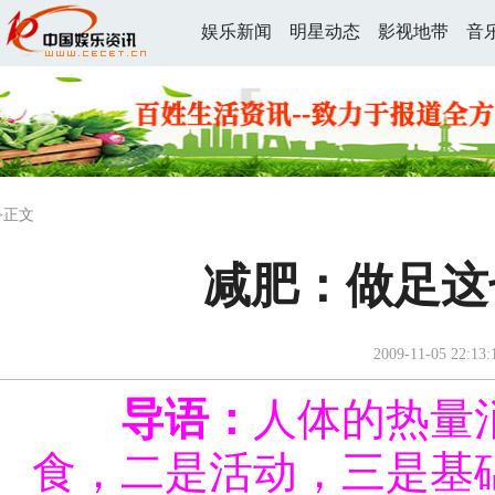
娱乐新闻
明星动态
影视地带
音
>正文
减肥：做足这
2009-11-05 22:13:
导语：
人体的热量
食，二是活动，三是基