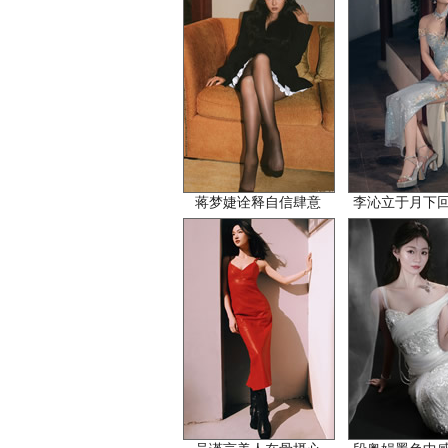
蒋梦婕诠释自信肆意
李沁立于月下