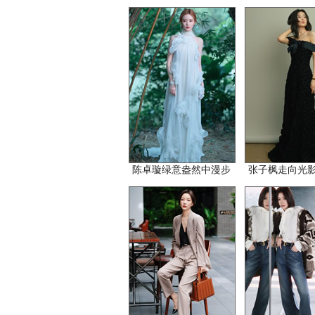
陈卓璇绿意盎然中漫步
张子枫走向光