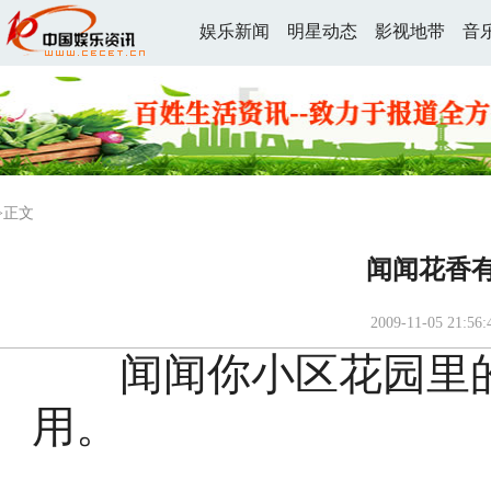
娱乐新闻
明星动态
影视地带
音
>正文
闻闻花香
2009-11-05 21:56:
闻闻你小区花园里的
用。