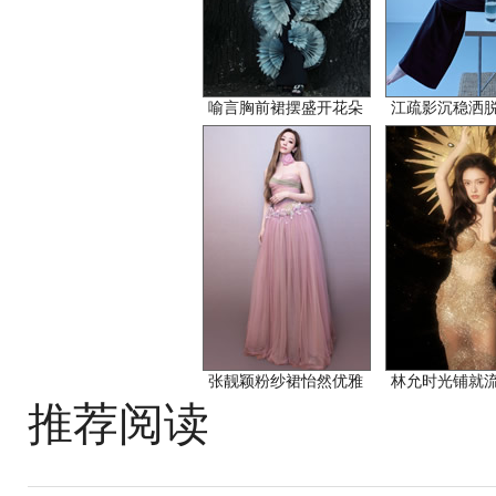
喻言胸前裙摆盛开花朵
江疏影沉稳洒
张靓颖粉纱裙怡然优雅
林允时光铺就
推荐阅读