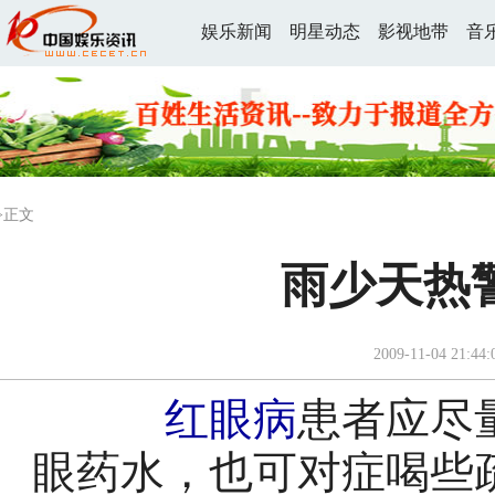
娱乐新闻
明星动态
影视地带
音
>正文
雨少天热
2009-11-04 21:44:
红眼病
患者应尽
眼药水，也可对症喝些