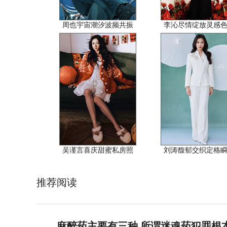
周也宇宙潮汐波频共振
李沁尽情绽放灵感
吴谨言喜庆甜蜜私房照
刘涛馥郁交织定格
推荐阅读
麻醉药主要有三种 所谓迷魂药犯罪根