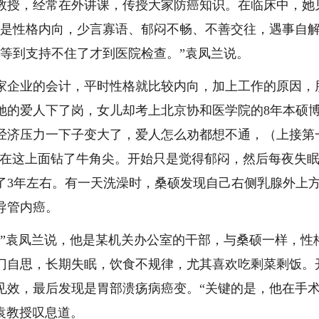
授，经常在外讲课，传授大家防癌知识。在临床中，她
点是性格内向，少言寡语、郁闷不畅、不善交往，遇事自
，等到支持不住了才到医院检查。”袁凤兰说。
家企业的会计，平时性格就比较内向，加上工作的原因，
她的爱人下了岗，女儿却考上北京协和医学院的8年本硕
经济压力一下子变大了，爱人怎么劝都想不通，（上接第
”在这上面钻了牛角尖。开始只是觉得郁闷，然后每夜失
了3年左右。有一天洗澡时，桑硕发现自己右侧乳腺外上
导管内癌。
袁凤兰说，他是某机关办公室的干部，与桑硕一样，性
门自思，长期失眠，饮食不规律，尤其喜欢吃剩菜剩饭。
见效，最后发现是胃部溃疡病癌变。“关键的是，他在手
袁教授叹息道。