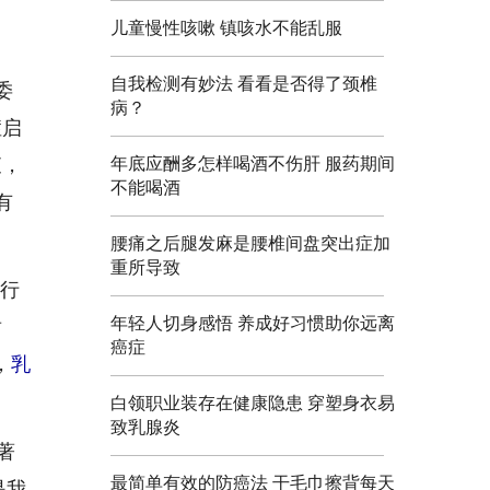
儿童慢性咳嗽 镇咳水不能乱服
自我检测有妙法 看看是否得了颈椎
委
病？
症启
年底应酬多怎样喝酒不伤肝 服药期间
查，
不能喝酒
有
腰痛之后腿发麻是腰椎间盘突出症加
重所导致
型行
年轻人切身感悟 养成好习惯助你远离
耐
癌症
，
乳
白领职业装存在健康隐患 穿塑身衣易
致乳腺炎
著
最简单有效的防癌法 干毛巾擦背每天
是我