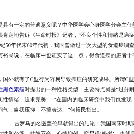
具有一定的普遍意义呢？中华医学会心身医学分会主任
很肯定地告诉《生命时报》记者，“不良个性和情绪是癌
纪50年代末60年代初，我国曾做过一次大型的食道癌调
何裕民说，在临床中也证实了这一点，得食道癌的患者十
国外就有了C型行为容易导致癌症的研究成果。所谓C
性黑色素瘤
时提出的一种性格类型，主要特点就是“过分
负性情绪，追求完美”。“在国内的临床研究中我们也发现
闷气，自我压抑，不擅表达。”何裕民指出。
———古罗马的名医盖伦早就得出的结论；我国南宋时期
女性和公婆、姑嫂不合，心情抑郁，容易得‘奶岩’，也就