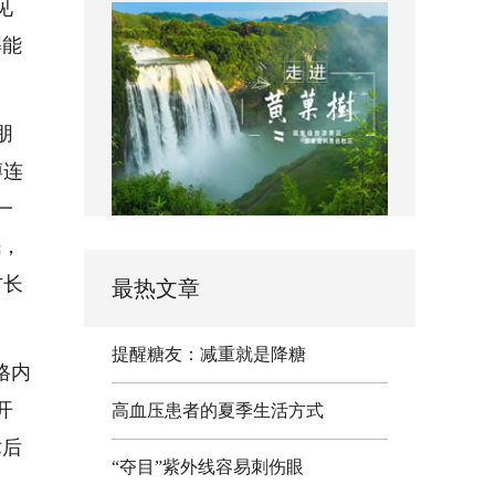
见
解能
朋
博连
一
眠，
方长
最热文章
提醒糖友：减重就是降糖
格内
开
高血压患者的夏季生活方式
术后
“夺目”紫外线容易刺伤眼